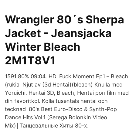
Wrangler 80´s Sherpa
Jacket - Jeansjacka
Winter Bleach
2M1T8V1
1591 80% 09:04. HD. Fuck Moment Ep1 – Bleach
(rukia Njut av (3d Hentai)(bleach) Knulla med
Yoruichi. Hentai 3D, Bleach, Hentai porrfilm med
din favoritkol. Kolla tusentals hentai och
tecknad 80's Best Euro-Disco & Synth-Pop
Dance Hits Vol.1 (Serega Bolonkin Video
Mix)│Танцевальные Хиты 80-х.