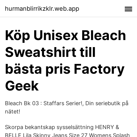
hurmanblirrikzklr.web.app
Köp Unisex Bleach
Sweatshirt till
bästa pris Factory
Geek
Bleach Bk 03 : Staffars Serier!, Din seriebutik på
nätet!
Skorpa bekantskap sysselsättning HENRY &
BELLE Lila Skinny Jeans Size 27 Womens Splash