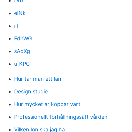
Dux
eINk
rf
FdhWG
sAdXg
ufKPC
Hur tar man ett lan
Design studie
Hur mycket ar koppar vart
Professionellt förhållningssätt vården
Vilken lon ska jag ha