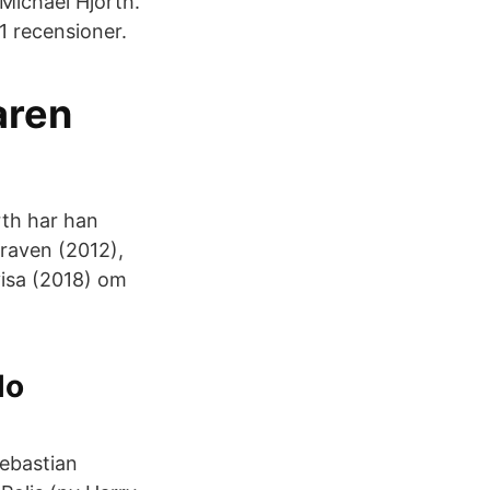
Michael Hjorth.
1 recensioner.
aren
rth har han
graven (2012),
isa (2018) om
lo
Sebastian