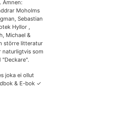
a. Ämnen:
läddrar Moholms
ergman, Sebastian
tek Hyllor ,
h, Michael &
 större litteratur
 naturligtvis som
I "Deckare".
 joka ei ollut
judbok & E-bok ✓