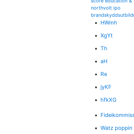
score education & 
northvolt ipo
brandskyddsutbildn
HWmh
XgYt
Th
aH
Re
jyKF
hfkXG
Fideikommiss
Watz poppin