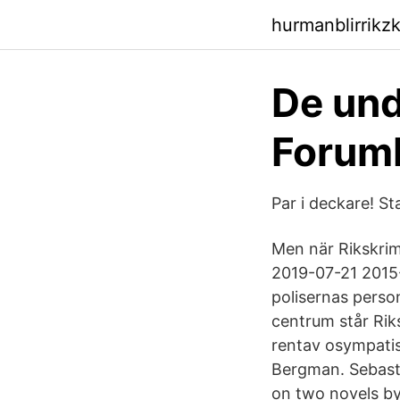
hurmanblirrikz
De und
Forumb
Par i deckare! S
Men när Rikskrim
2019-07-21 2015
polisernas person
centrum står Ri
rentav osympatis
Bergman. Sebasti
on two novels by