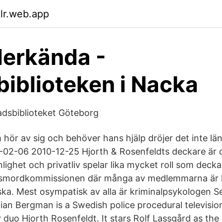
klr.web.app
erkända -
iblioteken i Nacka
tadsbiblioteket Göteborg
 hör av sig och behöver hans hjälp dröjer det inte lä
-02-06 2010-12-25 Hjorth & Rosenfeldts deckare är 
lighet och privatliv spelar lika mycket roll som decka
ksmordkommissionen där många av medlemmarna är li
ka. Mest osympatisk av alla är kriminalpsykologen S
an Bergman is a Swedish police procedural television
 duo Hjorth Rosenfeldt. It stars Rolf Lassgård as t