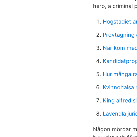
hero, a criminal 
Hogstadiet a
Provtagning 
När kom mede
Kandidatpro
Hur många r
Kvinnohalsa 
King alfred s
Lavendla jur
Någon mördar medi