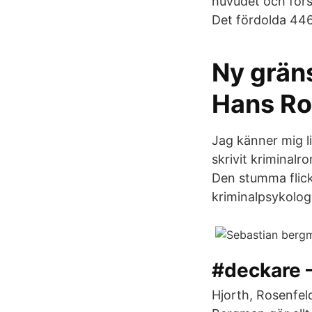
huvudet och förs
Det fördolda 446
Ny gräns
Hans Ro
Jag känner mig l
skrivit kriminalr
Den stumma flick
kriminalpsykolo
#deckare –
Hjorth, Rosenfeld