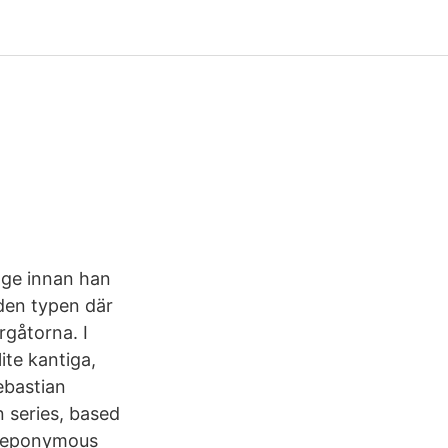
nge innan han
den typen där
rgåtorna. I
te kantiga,
ebastian
 series, based
he eponymous