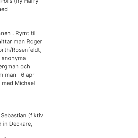
Polis (ny Harry
med
nen . Rymt till
hittar man Roger
orth/Rosenfeldt,
r i anonyma
 Bergman och
Som man 6 apr
s med Michael
ebastian (fiktiv
 in Deckare,