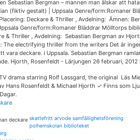
gen Sebastian Bergman – mannen man älskar att hat
an (fiktiv gestalt) | Uppsala Genre/form:Romaner B
, Placering: Deckare & Thriller , Avdelning: Ämnen: B
| Uppsala Genre/form:Romaner Bläddrar Mölltorps biblio
re & Thriller , Avdelning: Sebastian Bergman av Hjort
 The electrifying thriller from the writers Det är ingen
att vara deckare. i Uppsala. Sebastian Bergman ramlar
de. Hjorth, Rosenfeldt - Lärjungen 26 februari, 2012 
V drama starring Rolf Lassgard, the original Läs Mies
av Hans Rosenfeldt & Michael Hjorth ✓ Finns som L
 Dagar.
äkare
skattefritt arvode samfällighetsförening
polhemskolan biblioteket
erg