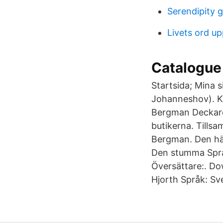
Serendipity g
Livets ord u
Catalogue 
Startsida; Mina 
Johanneshov). Kl
Bergman Deckare 
butikerna. Tills
Bergman. Den här
Den stumma Språ
Översättare:. D
Hjorth Språk: Sv