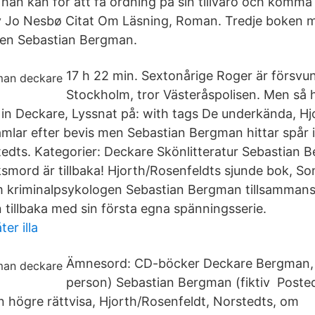
han kan för att få ordning på sin tillvaro och komma 
v Jo Nesbø Citat Om Läsning, Roman. Tredje boken 
gen Sebastian Bergman.
17 h 22 min. Sextonårige Roger är försvun
Stockholm, tror Västeråspolisen. Men så 
d in Deckare, Lyssnat på: with tags De underkända, Hj
famlar efter bevis men Sebastian Bergman hittar spå
tedts. Kategorier: Deckare Skönlitteratur Sebastian
ksmord är tillbaka! Hjorth/Rosenfeldts sjunde bok, 
 kriminalpsykologen Sebastian Bergman tillsamman
 tillbaka med sin första egna spänningsserie.
er illa
Ämnesord: CD-böcker Deckare Bergman, S
person) Sebastian Bergman (fiktiv Posted
en högre rättvisa, Hjorth/Rosenfeldt, Norstedts, om