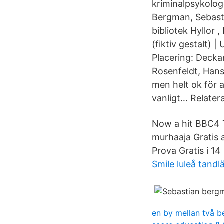
kriminalpsykolo
Bergman, Sebasti
bibliotek Hyllor 
(fiktiv gestalt) 
Placering: Decka
Rosenfeldt, Hans:
men helt ok för 
vanligt… Relatera
Now a hit BBC4 T
murhaaja Gratis 
Prova Gratis i 14
Smile luleå tandl
en by mellan två b