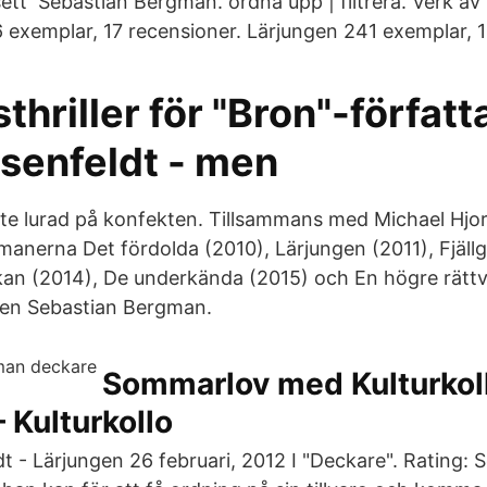
ett Sebastian Bergman. ordna upp | filtrera. Verk av 
 exemplar, 17 recensioner. Lärjungen 241 exemplar, 1
thriller för "Bron"-författ
senfeldt - men
ite lurad på konfekten. Tillsammans med Michael Hjo
omanerna Det fördolda (2010), Lärjungen (2011), Fjäll
an (2014), De underkända (2015) och En högre rättv
gen Sebastian Bergman.
Sommarlov med Kulturkol
 Kulturkollo
t - Lärjungen 26 februari, 2012 I "Deckare". Rating: 