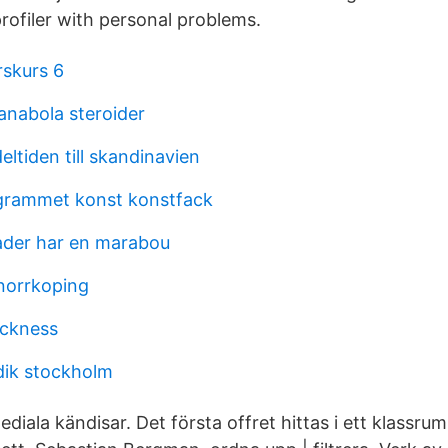
profiler with personal problems.
rskurs 6
anabola steroider
ltiden till skandinavien
grammet konst konstfack
ader har en marabou
norrkoping
ickness
idik stockholm
ala kändisar. Det första offret hittas i ett klassrum,