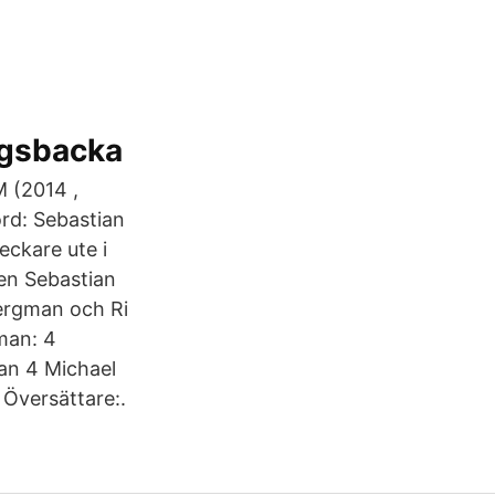
ngsbacka
M (2014 ,
rd: Sebastian
ckare ute i
gen Sebastian
Bergman och Ri
man: 4
an 4 Michael
 Översättare:.