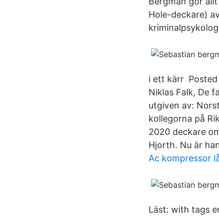
Bergman gör allt 
Hole-deckare) a
kriminalpsykolo
i ett kärr Poste
Niklas Falk, De 
utgiven av: Nors
kollegorna på Ri
2020 deckare om
Hjorth. Nu är han
Ac kompressor låt
Läst: with tags 