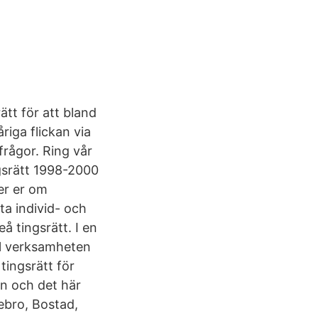
tt för att bland
iga flickan via
frågor. Ring vår
gsrätt 1998-2000
er er om
ta individ- och
 tingsrätt. I en
ll verksamheten
ingsrätt för
an och det här
ebro, Bostad,