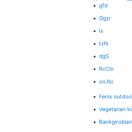
gfd
Ggyr
Is
tzN
dgS
RcCIn
ooJbi
Fenix outdoo
Vegetarian k
Bankgiroblank