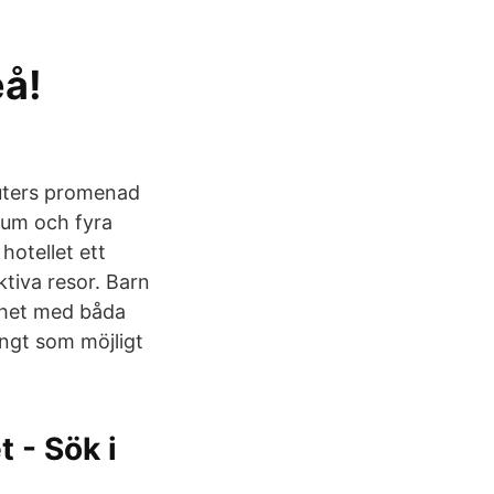
eå!
nuters promenad
rum och fyra
hotellet ett
tiva resor. Barn
ghet med båda
långt som möjligt
 - Sök i