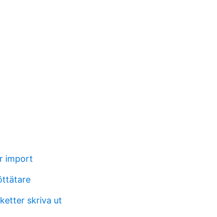
r import
öttätare
etter skriva ut