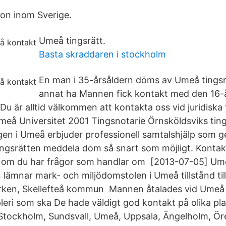
on inom Sverige.
Umeå tingsrätt.
Basta skraddaren i stockholm
En man i 35-årsåldern döms av Umeå tingsrä
annat ha Mannen fick kontakt med den 16-år
u är alltid välkommen att kontakta oss vid juridiska 
meå Universitet 2001 Tingsnotarie Örnsköldsviks tin
gen i Umeå erbjuder professionell samtalshjälp som g
ingsrätten meddela dom så snart som möjligt. Kontak
om du har frågor som handlar om [2013-07-05] Umeå
lämnar mark- och miljödomstolen i Umeå tillstånd ti
rken, Skellefteå kommun Mannen åtalades vid Umeå t
eri som ska De hade väldigt god kontakt på olika pl
t Stockholm, Sundsvall, Umeå, Uppsala, Ängelholm, Ör