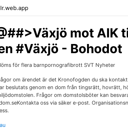
klr.web.app
##>Växjö mot AIK ti
n #Växjö - Bohodot
öms för flera barnpornografibrott SVT Nyheter
ågor om ärendet är det Kronofogden du ska kontakta,
r beslutats genom en dom från tingsrätt, hovrätt, 
miljödomstolen. Frågor om domstolsböter kan besvar
dom.seKontakta oss via säker e-post. Organisation
ess.
nau