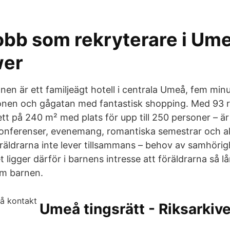
obb som rekryterare i Um
er
onen är ett familjeägt hotell i centrala Umeå, fem mi
ionen och gågatan med fantastisk shopping. Med 93 
t på 240 m² med plats för upp till 250 personer – är 
konferenser, evenemang, romantiska semestrar och ak
räldrarna inte lever tillsammans – behov av samhöri
et ligger därför i barnens intresse att föräldrarna så 
m barnen.
Umeå tingsrätt - Riksarkivet