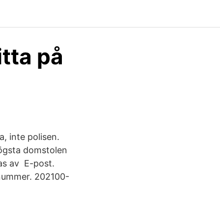
tta på
 inte polisen.
högsta domstolen
as av E-post.
snummer. 202100-