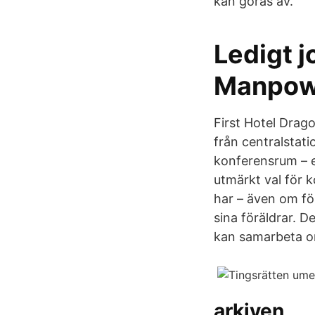
kan göras av.
Ledigt j
Manpow
First Hotel Drag
från centralstat
konferensrum – et
utmärkt val för 
har – även om fö
sina föräldrar. D
kan samarbeta o
arkiven