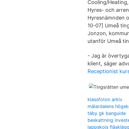
Cooling/Heating
Hyres- och arren
Hyresnämnden oc
10-07] Umeå ting
Jonzon, kommuni
utanför Umeå ti
- Jag är övertyg
klient, säger ad
Receptionist kur
klassfoton arkiv
mälardalens högsk
täby gk banguide
beskattning invest
lappskojs fläskläg