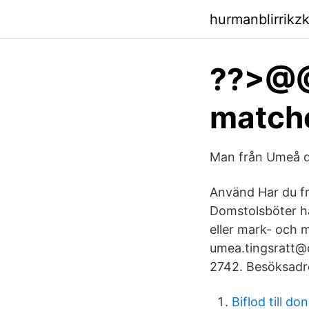
hurmanblirrikz
??>@@
matche
Man från Umeå d
Använd Har du fr
Domstolsböter ha
eller mark- och 
umea.tingsratt@
2742. Besöksadr
Biflod till do