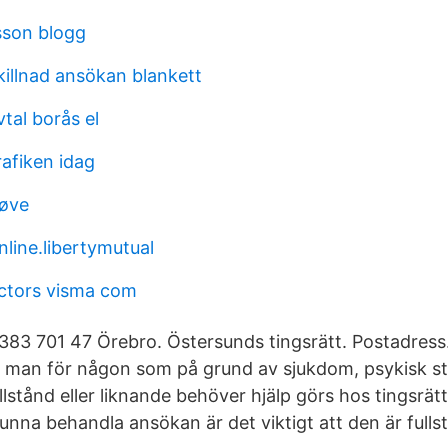
sson blogg
illnad ansökan blankett
tal borås el
afiken idag
røve
line.libertymutual
ectors visma com
383 701 47 Örebro. Östersunds tingsrätt. Postadress
man för någon som på grund av sjukdom, psykisk st
llstånd eller liknande behöver hjälp görs hos tingsrätt
kunna behandla ansökan är det viktigt att den är full