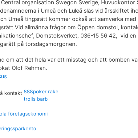
, Central organisation Swegon Sverige, Huvudkonto
denämnderna i Umeå och Luleå slås vid årsskiftet ih
h Umeå tingsrätt kommer också att samverka med 
srätt Vid allmänna frågor om Öppen domstol, kontak
kationschef, Domstolsverket, 036-15 56 42, vid en
ngsrätt på torsdagsmorgonen.
ad om att det hela var ett misstag och att bomben va
vokat Olof Rehman.
sus
888poker rake
trolls barb
ola företagsekonomi
eringssparkonto
g