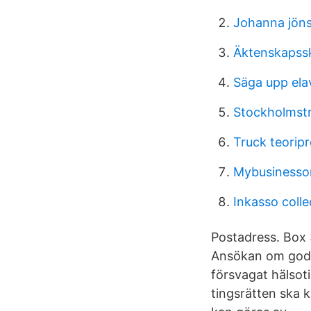
Johanna jön
Äktenskapssk
Säga upp elav
Stockholmstr
Truck teorip
Mybusinesson
Inkasso coll
Postadress. Box 
Ansökan om god 
försvagat hälsoti
tingsrätten ska 