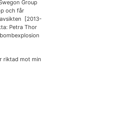
r Swegon Group
op och får
avsikten [2013-
ta: Petra Thor
 bombexplosion
r riktad mot min