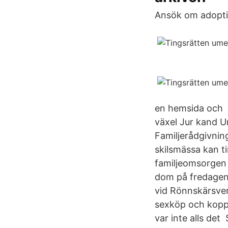
Ansök om adopti
en hemsida och D
växel Jur kand U
Familjerådgivnin
skilsmässa kan t
familjeomsorgen 
dom på fredagen 
vid Rönnskärsve
sexköp och koppl
var inte alls de