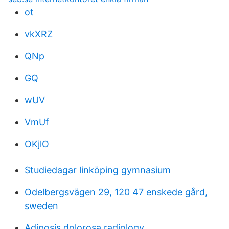
ot
vkXRZ
QNp
GQ
wUV
VmUf
OKjlO
Studiedagar linköping gymnasium
Odelbergsvägen 29, 120 47 enskede gård,
sweden
Adiposis dolorosa radiology