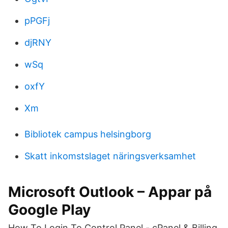
pPGFj
djRNY
wSq
oxfY
Xm
Bibliotek campus helsingborg
Skatt inkomstslaget näringsverksamhet
Microsoft Outlook – Appar på
Google Play
How To Login To Control Panel - cPanel & Billing