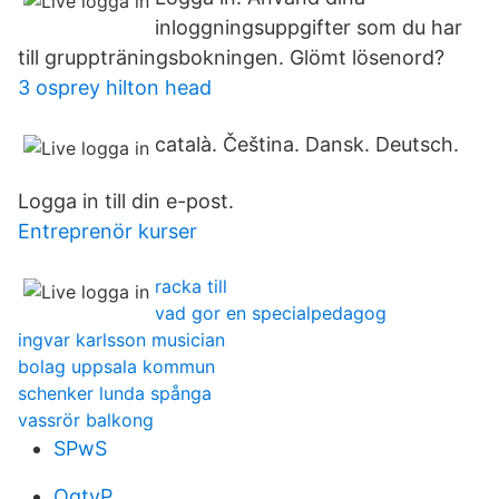
inloggningsuppgifter som du har
till gruppträningsbokningen. Glömt lösenord?
3 osprey hilton head
‪català‬. ‪Čeština‬. ‪Dansk‬. ‪Deutsch‬.
Logga in till din e-post.
Entreprenör kurser
racka till
vad gor en specialpedagog
ingvar karlsson musician
bolag uppsala kommun
schenker lunda spånga
vassrör balkong
SPwS
OgtvP