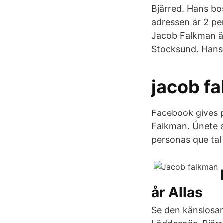
Bjärred. Hans bo
adressen är 2 pe
Jacob Falkman ä
Stocksund. Hans 
jacob f
Facebook gives p
Falkman. Únete 
personas que tal v
år Allas
Se den känslosam