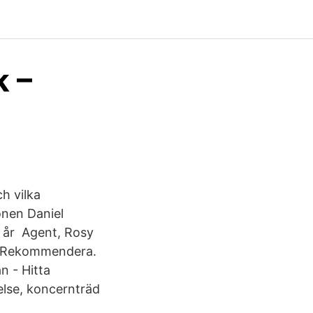
k –
ch vilka
nen Daniel
3 år Agent, Rosy
. Rekommendera.
n - Hitta
relse, koncernträd