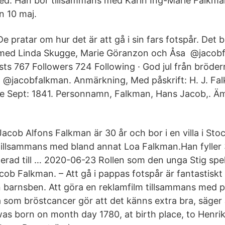
ed. Han bor tillsammans med Karin Ing-Marie Falkma
n 10 maj.
De pratar om hur det är att gå i sin fars fotspår. Det b
med Linda Skugge, Marie Göranzon och Åsa @jacob
ts 767 Followers 724 Following · God jul från bröde
 @jacobfalkman. Anmärkning, Med påskrift: H. J. Fa
e Sept: 1841. Personnamn, Falkman, Hans Jacob,. Äm
Jacob Alfons Falkman är 30 år och bor i en villa i St
tillsammans med bland annat Loa Falkman.Han fyller 3
rderad till … 2020-06-23 Rollen som den unga Stig spe
b Falkman. – Att gå i pappas fotspår är fantastiskt d
n barnsben. Att göra en reklamfilm tillsammans med
ga som bröstcancer gör att det känns extra bra, säge
s born on month day 1780, at birth place, to Henri