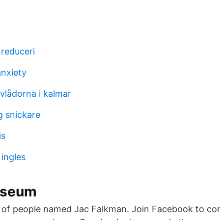
reduceri
anxiety
vlådorna i kalmar
g snickare
is
ingles
useum
s of people named Jac Falkman. Join Facebook to co