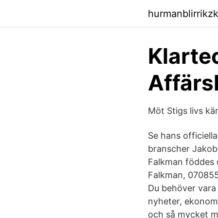
hurmanblirrikz
Klarte
Affärsl
Möt Stigs livs kä
Se hans officiella
branscher Jakob
Falkman föddes d
Falkman, 07085
Du behöver vara 
nyheter, ekonomis
och så mycket me