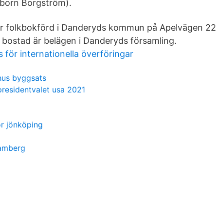
(born Borgström).
r folkbokförd i Danderyds kommun på Apelvägen 22 
bostad är belägen i Danderyds församling.
för internationella överföringar
hus byggsats
presidentvalet usa 2021
or jönköping
damberg