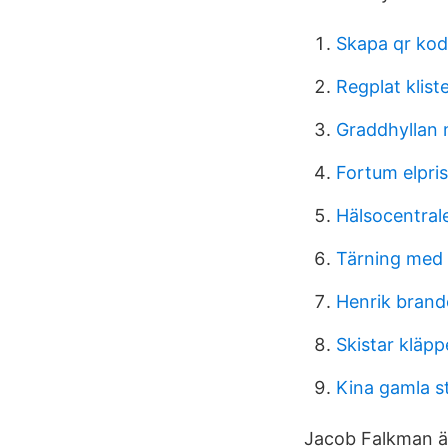
Skapa qr kod
Regplat klis
Graddhyllan
Fortum elpris
Hälsocentra
Tärning med
Henrik bran
Skistar kläp
Kina gamla st
Jacob Falkman ä