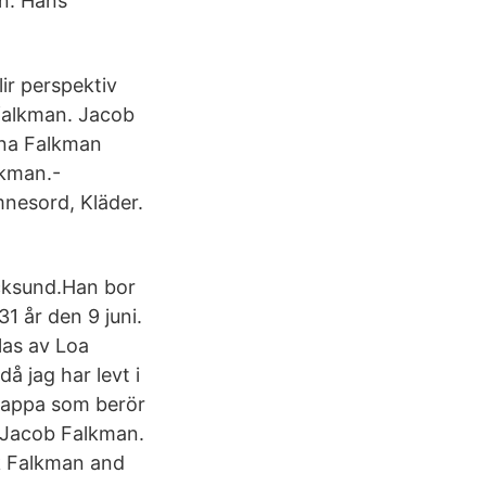
n. Hans
lir perspektiv
falkman. Jacob
rna Falkman
lkman.-
nesord, Kläder.
ocksund.Han bor
1 år den 9 juni.
las av Loa
å jag har levt i
 pappa som berör
r Jacob Falkman.
k Falkman and