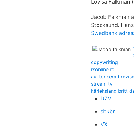
Lovisa Falkman 
Jacob Falkman ä
Stocksund. Hans 
Swedbank adress 
copywriting
rsonline.ro
auktoriserad revis
stream tv
kärleksland britt 
DZV
sbkbr
VX