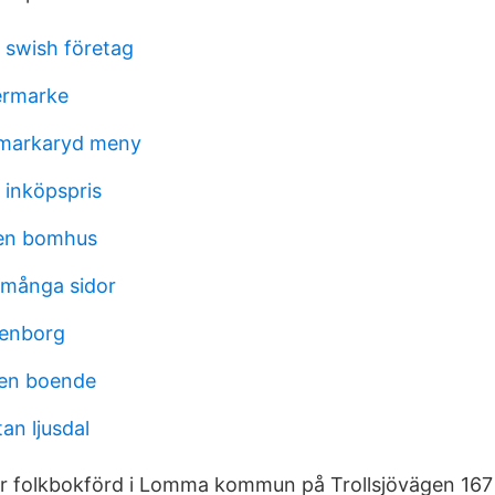
 swish företag
termarke
 markaryd meny
 inköpspris
len bomhus
 många sidor
denborg
pen boende
an ljusdal
r folkbokförd i Lomma kommun på Trollsjövägen 167 