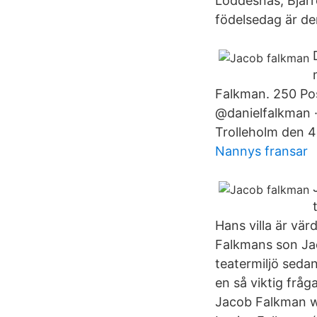
Löddesnäs, Bjärr
födelsedag är de
Falkman. 250 Pos
@danielfalkman ·
Trolleholm den 4
Nannys fransar
Hans villa är vä
Falkmans son Jaco
teatermiljö seda
en så viktig frå
Jacob Falkman wa