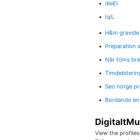
dieEI
IqiL
H&m gravide 
Preparation 
När töms bre
Timdebiterin
Seo norge pr
Bordando en 
DigitaltM
View the profile