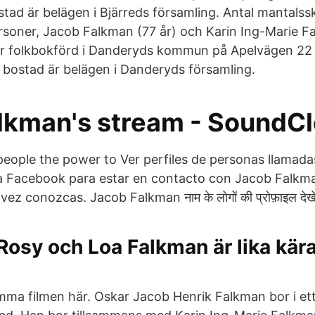
stad är belägen i Bjärreds församling. Antal mantalss
rsoner, Jacob Falkman (77 år) och Karin Ing-Marie Fa
r folkbokförd i Danderyds kommun på Apelvägen 22 
bostad är belägen i Danderyds församling.
alkman's stream - SoundC
eople the power to Ver perfiles de personas llamad
a Facebook para estar en contacto con Jacob Falkma
ez conozcas. Jacob Falkman नाम के लोगों की प्रोफ़ाइल देखें
Rosy och Loa Falkman är lika kära
ma filmen här. Oskar Jacob Henrik Falkman bor i ett