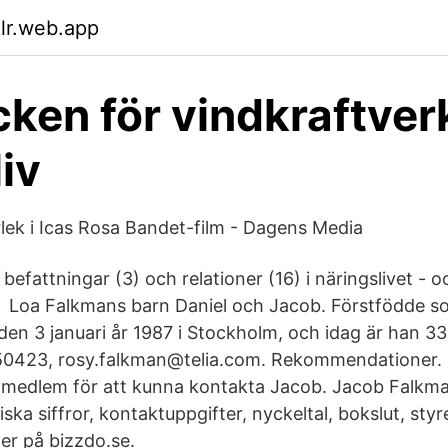
klr.web.app
cken för vindkraftver
iv
rlek i Icas Rosa Bandet-film - Dagens Media
 befattningar (3) och relationer (16) i näringslivet - o
 Loa Falkmans barn Daniel och Jacob. Förstfödde so
en 3 januari år 1987 i Stockholm, och idag är han 3
50423, rosy.falkman@telia.com. Rekommendationer
medlem för att kunna kontakta Jacob. Jacob Falkma
ka siffror, kontaktuppgifter, nyckeltal, bokslut, sty
r på bizzdo.se.