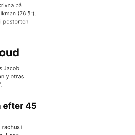
krivna på
lkman (76 år).
i postorten
loud
as Jacob
n y otras
.
 efter 45
 radhus i