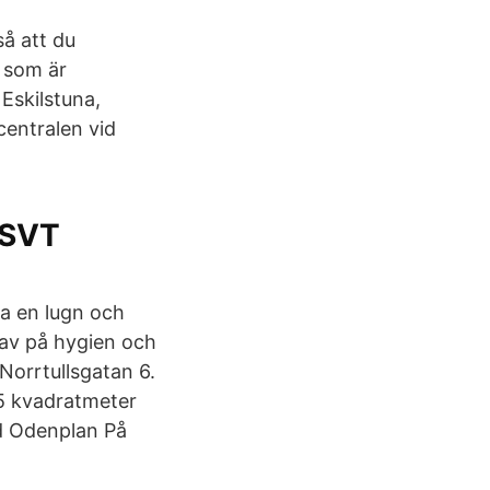
så att du
u som är
Eskilstuna,
centralen vid
 SVT
ra en lugn och
rav på hygien och
 Norrtullsgatan 6.
35 kvadratmeter
id Odenplan På