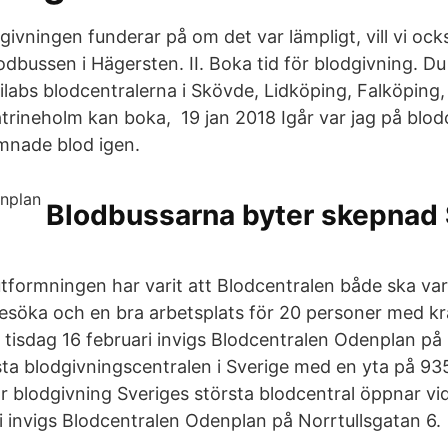
ivningen funderar på om det var lämpligt, vill vi ock
dbussen i Hägersten. II. Boka tid för blodgivning. D
labs blodcentralerna i Skövde, Lidköping, Falköping, 
rineholm kan boka, 19 jan 2018 Igår var jag på blod
mnade blod igen.
Blodbussarna byter skepnad
tformningen har varit att Blodcentralen både ska va
t besöka och en bra arbetsplats för 20 personer med k
å tisdag 16 februari invigs Blodcentralen Odenplan på
rsta blodgivningscentralen i Sverige med en yta på 9
för blodgivning Sveriges största blodcentral öppnar v
ri invigs Blodcentralen Odenplan på Norrtullsgatan 6.