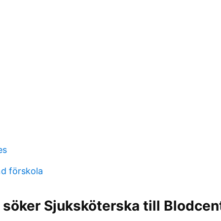
es
nd förskola
 söker Sjuksköterska till Blodcen