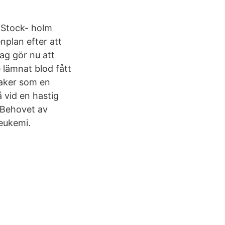
i Stock- holm
nplan efter att
ag gör nu att
 lämnat blod fått
 saker som en
 vid en hastig
v Behovet av
eukemi.