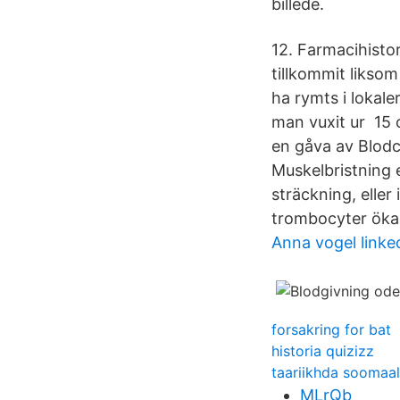
billede.
12. Farmacihisto
tillkommit liksom
ha rymts i lokal
man vuxit ur 15 
en gåva av Blodc
Muskelbristning 
sträckning, elle
trombocyter ökar
Anna vogel linke
forsakring for bat
historia quizizz
taariikhda soomaal
MLrQb