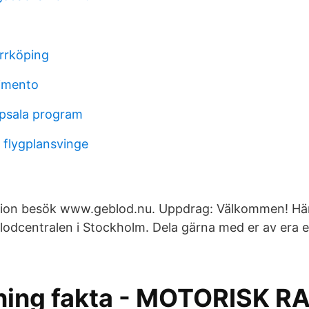
rrköping
imento
ppsala program
flygplansvinge
tion besök www.geblod.nu. Uppdrag: Välkommen! Här 
odcentralen i Stockholm. Dela gärna med er av era e
ning fakta - MOTORISK R