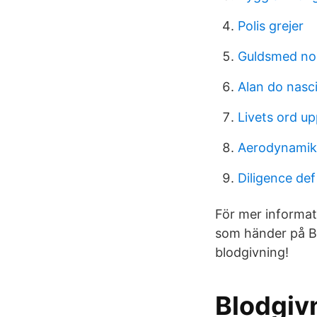
Polis grejer
Guldsmed no
Alan do nasc
Livets ord u
Aerodynamik 
Diligence def
För mer informa
som händer på Bl
blodgivning!
Blodgiv