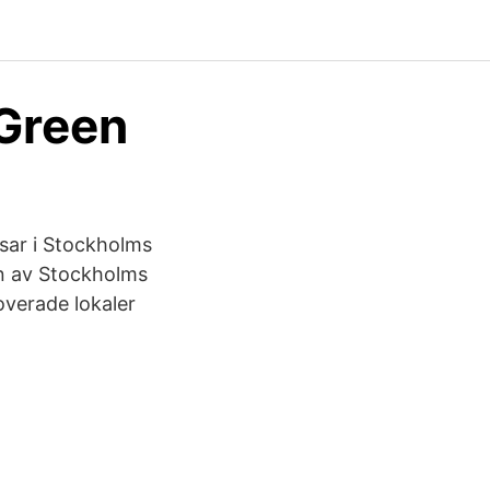
 Green
ssar i Stockholms
en av Stockholms
noverade lokaler