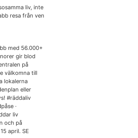
sosamma liv, inte
abb resa från ven
 jobb med 56.000+
norer gir blod
entralen på
e välkomna till
a lokalerna
enplan eller
vs! #räddaliv
dpåse ·
ddar liv
en och på
15 april. SE