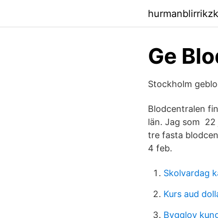
hurmanblirrikz
Ge Blo
Stockholm geblo
Blodcentralen fi
län. Jag som 22 
tre fasta blodcen
4 feb.
Skolvardag k
Kurs aud doll
Bygglov ku