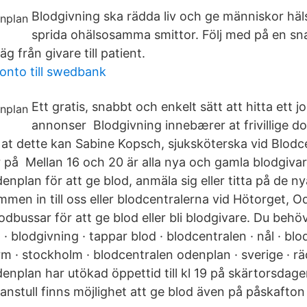
Blodgivning ska rädda liv och ge människor häl
sprida ohälsosamma smittor. Följ med på en sn
äg från givare till patient.
onto till swedbank
Ett gratis, snabbt och enkelt sätt att hitta ett
annonser Blodgivning innebærer at frivillige do
at dette kan Sabine Kopsch, sjuksköterska vid Blodc
 på Mellan 16 och 20 är alla nya och gamla blodgivar
nplan för att ge blod, anmäla sig eller titta på de ny
en in till oss eller blodcentralerna vid Hötorget, Od
dbussar för att ge blod eller bli blodgivare. Du behö
· blodgivning · tappar blod · blodcentralen · nål · blo
m · stockholm · blodcentralen odenplan · sverige · rä
enplan har utökad öppettid till kl 19 på skärtorsdag
nstull finns möjlighet att ge blod även på påskafton 