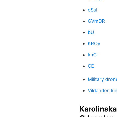
oSul
GVmDR
bU
KROy
knC
CE
Military dron
Vildanden lu
Karolinska