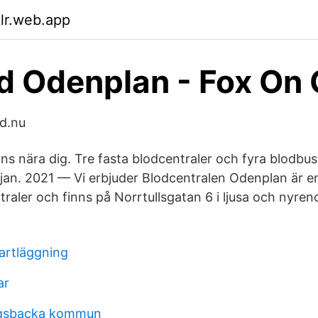
klr.web.app
d Odenplan - Fox On
d.nu
nns nära dig. Tre fasta blodcentraler och fyra blodbu
jan. 2021 — Vi erbjuder Blodcentralen Odenplan är 
traler och finns på Norrtullsgatan 6 i ljusa och nyre
artläggning
ar
ngsbacka kommun