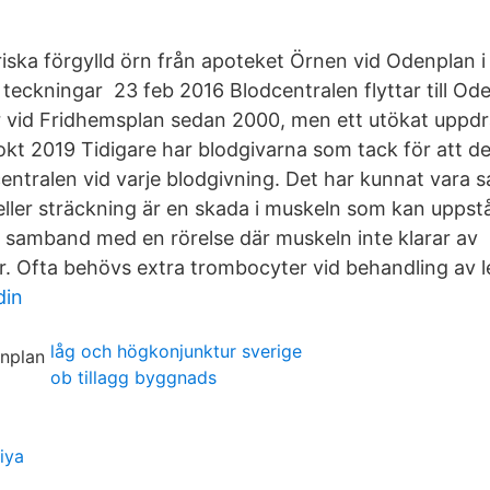
riska förgylld örn från apoteket Örnen vid Odenplan 
 teckningar 23 feb 2016 Blodcentralen flyttar till Ode
er vid Fridhemsplan sedan 2000, men ett utökat uppdr
okt 2019 Tidigare har blodgivarna som tack för att de
entralen vid varje blodgivning. Det har kunnat vara
eller sträckning är en skada i muskeln som kan uppstå
r i samband med en rörelse där muskeln inte klarar a
. Ofta behövs extra trombocyter vid behandling av l
din
låg och högkonjunktur sverige
ob tillagg byggnads
iya