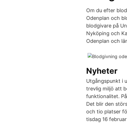
Om du efter blodg
Odenplan och blo
blodgivare på Uni
Nyköping och Kat
Odenplan och lä
Nyheter
Utgångspunkt i u
trevlig miljö at
funktionalitet. P
Det blir den stö
och tio platser 
tisdag 16 februa