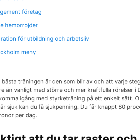
agement företag
re hemorrojder
ation för utbildning och arbetsliv
tockholm meny
 bästa träningen är den som blir av och att varje ste
are än vanligt med större och mer kraftfulla rörelser i
 komma igång med styrketräning på ett enkelt sätt. O
 är sjuk kan du få sjukpenning. Du får knappt 80 proc
ronor per dag.
iktigt att du tar raster oc