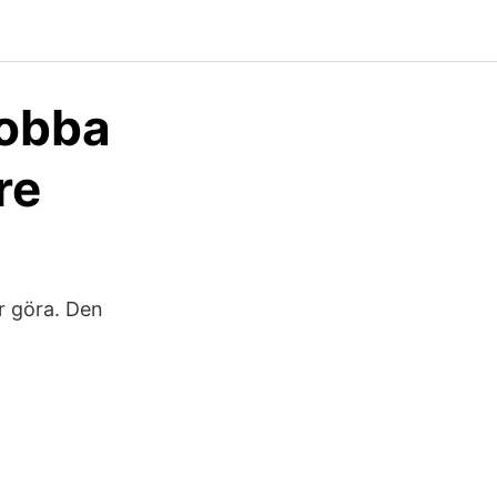
jobba
re
r göra. Den