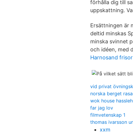
förhålla dig till
uppskattning. Va
Ersättningen är 
deltid minskas Sp
minska svinnet påg
och idéen, med de
Harnosand frisor
vid privat övnings
norska berget rasa
wok house hassle
far jag lov
filmvetenskap 1
thomas ivarsson 
xxm