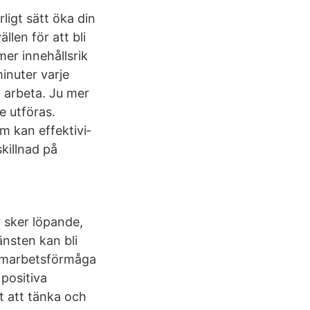
ligt sätt öka din
llen för att bli
mer innehållsrik
minuter varje
a arbeta. Ju mer
e utföras.
 kan effek­tivi­
killnad på
r sker löpande,
jänsten kan bli
samarbetsförmåga
 positiva
tt att tänka och