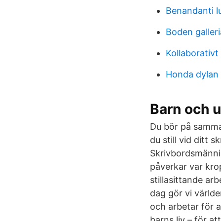
Benandanti l
Boden galleri
Kollaborativt
Honda dylan
Barn och 
Du bör på samma s
du still vid ditt
Skrivbordsmännis
påverkar var kropp
stillasittande ar
dag gör vi världe
och arbetar för a
barns liv – för a