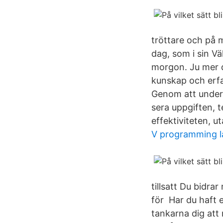
tröttare och på m
dag, som i sin Vä
morgon. Ju mer d
kunskap och erfa
Genom att undersö
sera uppgiften, t
effektiviteten, ut
V programming 
tillsatt Du bidr
för Har du haft en
tankarna dig att 