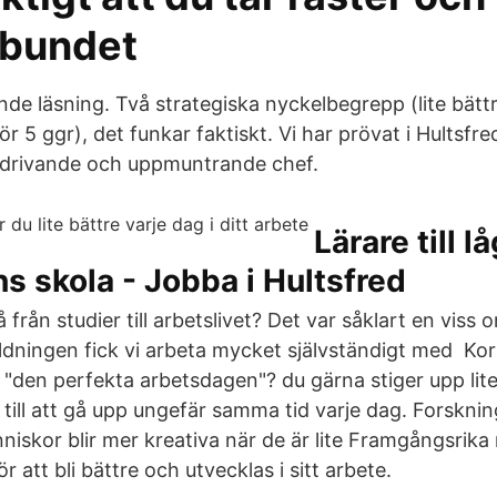
rbundet
nde läsning. Två strategiska nyckelbegrepp (lite bätt
för 5 ggr), det funkar faktiskt. Vi har prövat i Hult
 drivande och uppmuntrande chef.
Lärare till l
ns skola - Jobba i Hultsfred
å från studier till arbetslivet? Det var såklart en viss
ldningen fick vi arbeta mycket självständigt med Kor
 "den perfekta arbetsdagen"? du gärna stiger upp lite
 till att gå upp ungefär samma tid varje dag. Forsknin
niskor blir mer kreativa när de är lite Framgångsrik
r att bli bättre och utvecklas i sitt arbete.