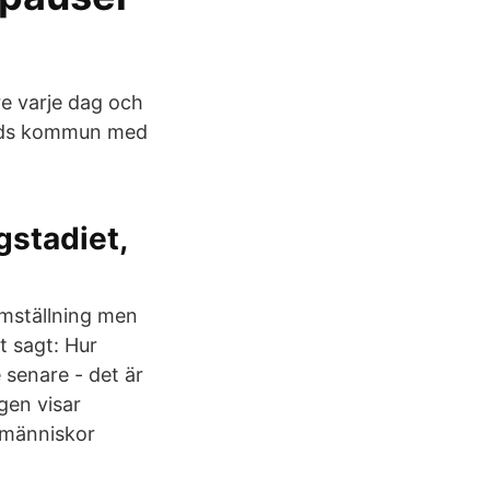
re varje dag och
sfreds kommun med
ågstadiet,
 omställning men
t sagt: Hur
 senare - det är
gen visar
a människor