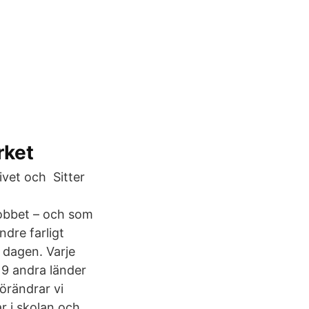
rket
ivet och Sitter
jobbet – och som
ndre farligt
 dagen. Varje
119 andra länder
förändrar vi
ar i skolan och