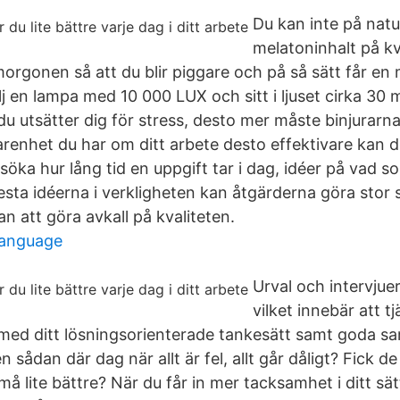
Du kan inte på natur
melatoninhalt på kvä
orgonen så att du blir piggare och på så sätt får en 
lj en lampa med 10 000 LUX och sitt i ljuset cirka 30 
u utsätter dig för stress, desto mer måste binjurarn
renhet du har om ditt arbete desto effektivare kan d
ka hur lång tid en uppgift tar i dag, idéer på vad som
esta idéerna i verkligheten kan åtgärderna göra stor s
an att göra avkall på kvaliteten.
language
Urval och intervjue
vilket innebär att t
ar med ditt lösningsorienterade tankesätt samt goda 
 sådan där dag när allt är fel, allt går dåligt? Fick de
må lite bättre? När du får in mer tacksamhet i ditt sä