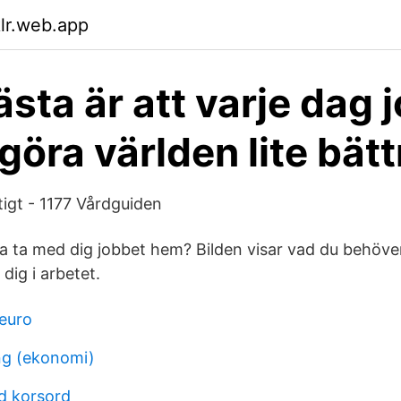
klr.web.app
ästa är att varje dag 
 göra världen lite bätt
ktigt - 1177 Vårdguiden
ta ta med dig jobbet hem? Bilden visar vad du behöve
 dig i arbetet.
euro
ing (ekonomi)
d korsord