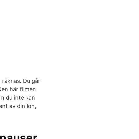
g räknas. Du går
 Den här filmen
m du inte kan
ent av din lön,
h pauser