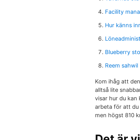
Facility man
Hur känns in
Löneadministr
Blueberry s
Reem sahwil
Kom ihåg att den
alltså lite snabb
visar hur du kan
arbeta för att du
men högst 810 k
Det är v