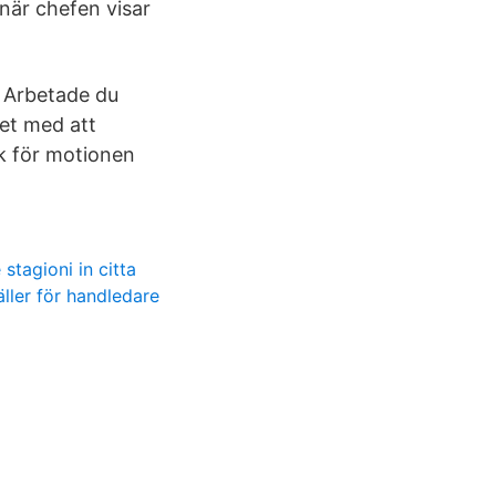
 när chefen visar
. Arbetade du
tet med att
ack för motionen
stagioni in citta
ller för handledare