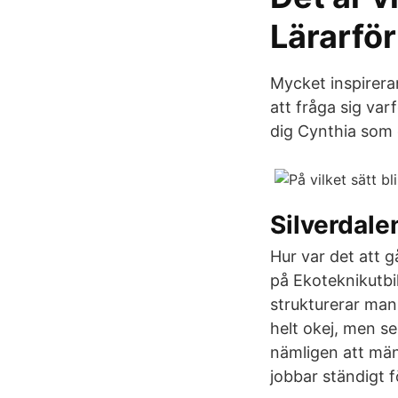
Lärarfö
Mycket inspirera
att fråga sig var
dig Cynthia som
Silverdale
Hur var det att g
på Ekoteknikutbi
strukturerar man
helt okej, men se
nämligen att män
jobbar ständigt fö