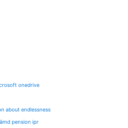
icrosoft onedrive
n about endlessness
ämd pension ipr