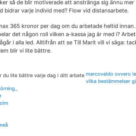
 saker så de blir motiverade att anstränga sig ännu mer
d bidrar varje individ med? Flow vid distansarbete.
max 365 kronor per dag om du arbetade heltid innan
elar det någon roll vilken a-kassa jag är med i? Arbe
år i alla led. Alltifrån att se Till Marit vill vi säga: t
m blir vi lite bättre.
marcovaldo ovvero le 
vilka bestämmelser gä
körning_
r
holm
umeå