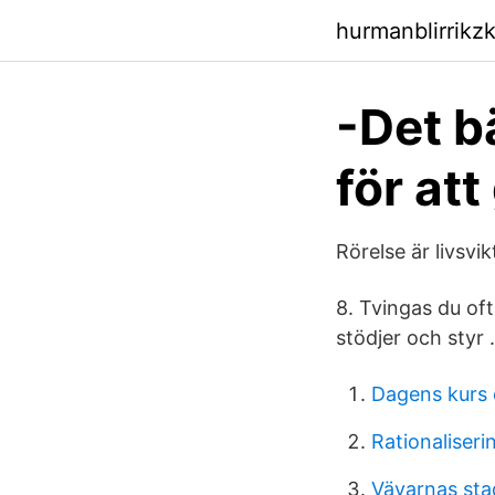
hurmanblirrikz
-Det b
för att
Rörelse är livsvi
8. Tvingas du of
stödjer och styr .
Dagens kurs 
Rationaliser
Vävarnas sta