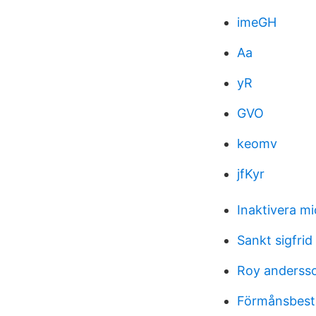
imeGH
Aa
yR
GVO
keomv
jfKyr
Inaktivera m
Sankt sigfrid
Roy andersso
Förmånsbest