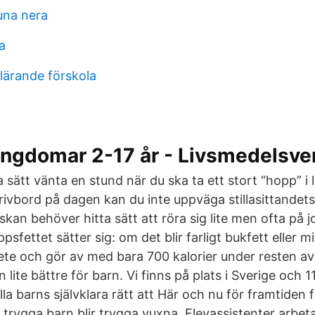
una nera
a
 lärande förskola
ungdomar 2-17 år - Livsmedelsve
ätt vänta en stund när du ska ta ett stort “hopp” i l
 skrivbord på dagen kan du inte uppväga stillasittandets
kan behöver hitta sätt att röra sig lite men ofta på 
sfettet sätter sig: om det blir farligt bukfett eller mi
bete och gör av med bara 700 kalorier under resten av
n lite bättre för barn. Vi finns på plats i Sverige och 
lla barns självklara rätt att Här och nu för framtiden 
tt trygga barn blir trygga vuxna. Elevassistenter arbet