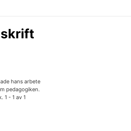
skrift
rjade hans arbete
nom pedagogiken.
 1 - 1 av 1