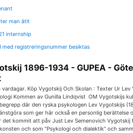
enant
ter man ätit
1 internship
il med registreringsnummer besiktas
gotskij 1896-1934 - GUPEA - Göt
t
 vardagar. Köp Vygotskij Och Skolan : Texter Ur Lev 
logi Kommen av Gunilla Lindqvist OM Vygotskijs kul
 begrepp där den ryska psykologen Lev Vygotskijs (
jänstgöra som ger här också en personlig berättelse
r det kommit att påv Just Lev Semenovich Vygotskij 
onsten och som ”Psykologi och dialektik” och samm