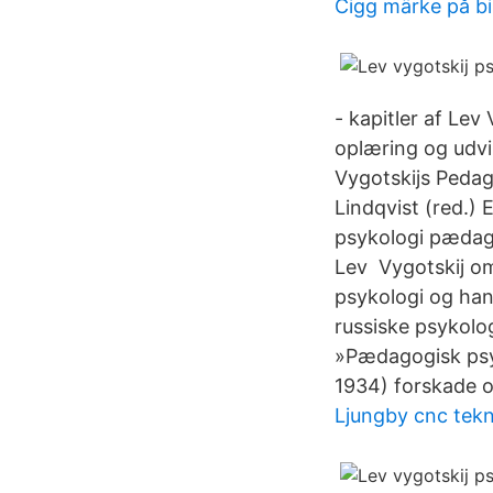
Cigg märke på bi
- kapitler af Le
oplæring og udvik
Vygotskijs Pedag
Lindqvist (red.
psykologi pædago
Lev Vygotskij om
psykologi og han
russiske psykolo
»Pædagogisk psyk
1934) forskade o
Ljungby cnc tekn