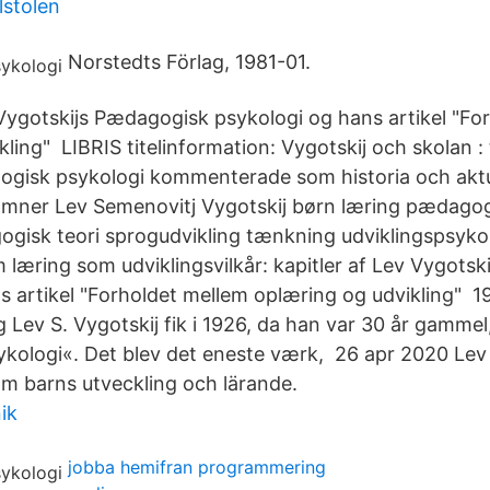
lstolen
Norstedts Förlag, 1981-01.
v Vygotskijs Pædagogisk psykologi og hans artikel "Fo
ling" LIBRIS titelinformation: Vygotskij och skolan : 
ogisk psykologi kommenterade som historia och aktual
) Emner Lev Semenovitj Vygotskij børn læring pædag
gisk teori sprogudvikling tænkning udviklingspsykol
 læring som udviklingsvilkår: kapitler af Lev Vygots
s artikel "Forholdet mellem oplæring og udvikling" 1
g Lev S. Vygotskij fik i 1926, da han var 30 år gamme
ologi«. Det blev det eneste værk, 26 apr 2020 Lev 
m barns utveckling och lärande.
ik
jobba hemifran programmering