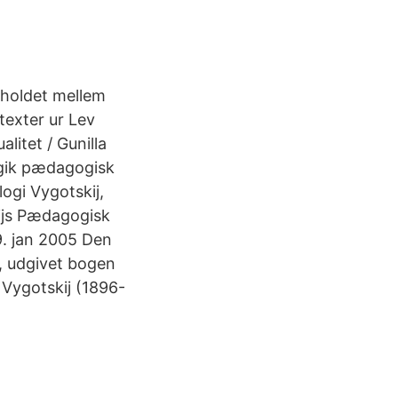
rholdet mellem
texter ur Lev
itet / Gunilla
ogik pædagogisk
ogi Vygotskij,
kijs Pædagogisk
9. jan 2005 Den
l, udgivet bogen
Vygotskij (1896-