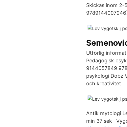
Skickas inom 2-5
9789144007946) 
Semenovic
Utförlig informat
Pedagogisk psyko
9144057849 9789
psykologi Dobz Vy
och kreativitet.
Antik mytologi Le
min 37 sek Vygot