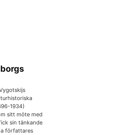
eborgs
Vygotskijs
turhistoriska
1896-1934)
 om sitt möte med
fick sin tänkande
a författares