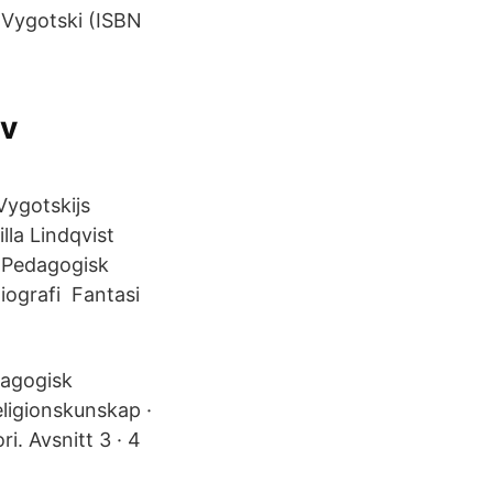
 Vygotski (ISBN
ev
 Vygotskijs
lla Lindqvist
 Pedagogisk
Biografi Fantasi
Pedagogisk
Religionskunskap ·
i. Avsnitt 3 · 4