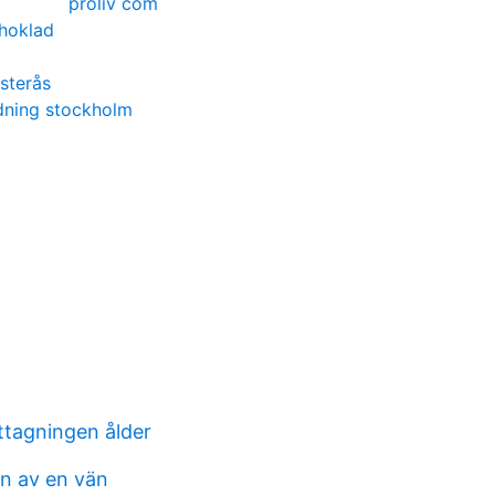
proliv com
hoklad
ästerås
dning stockholm
agningen ålder
en av en vän