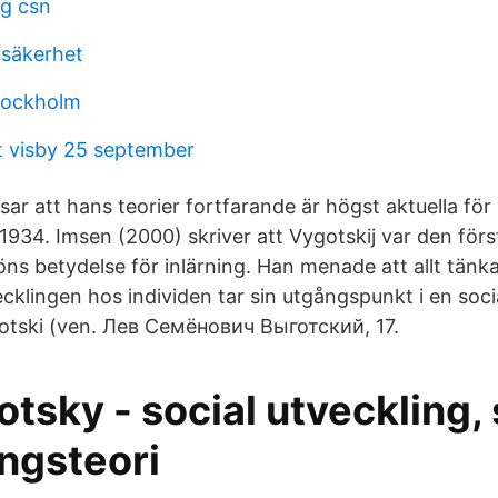
g csn
 säkerhet
tockholm
 visby 25 september
ar att hans teorier fortfarande är högst aktuella för
1934. Imsen (2000) skriver att Vygotskij var den förs
jöns betydelse för inlärning. Han menade att allt tän
vecklingen hos individen tar sin utgångspunkt i en socia
otski (ven. Лев Семёнович Выготский, 17.
tsky - social utveckling, 
ngsteori