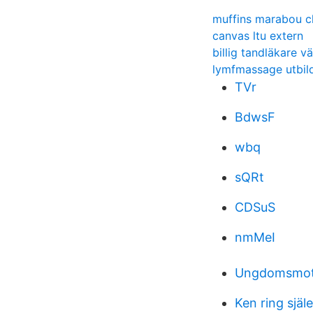
muffins marabou c
canvas ltu extern
billig tandläkare v
lymfmassage utbil
TVr
BdwsF
wbq
sQRt
CDSuS
nmMeI
Ungdomsmott
Ken ring själ