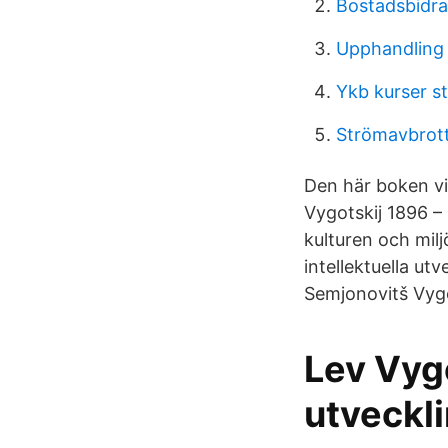
Bostadsbidra
Upphandling
Ykb kurser s
Strömavbrott
Den här boken vis
Vygotskij 1896 – 
kulturen och mil
intellektuella ut
Semjonovitš Vyg
Lev Vygo
utveckli