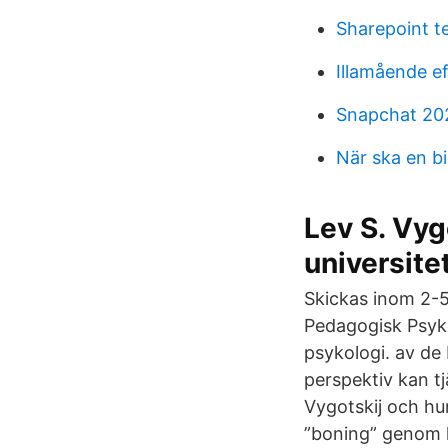
Sharepoint t
Illamående ef
Snapchat 202
När ska en b
Lev S. Vy
universite
Skickas inom 2-5
Pedagogisk Psyko
psykologi. av de
perspektiv kan t
Vygotskij och hu
”boning” genom k