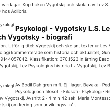
 vardagar. Köp boken Vygotskij och skolan av Lev S.
hos Adlibris.
Psykologi - Vygotsky L.S. L
h Vygotsky - biografi
ion. Utförlig titel: Vygotskij och skolan, texter ur Lev
logi kommenterade som historia och aktualitet, Guni
144057842. Klassifikation: 370.1523 Inlärning Eaac
gotskij, Lev Psykologins historia Lz Vygotskij, Lev 
Av Bodil Dahlgren m fl. Ej i lager. Bevaka · 
Psykologi och filosofi · Filosofi · Psykologi · 
v Vygotskij. Avsnitt 2 · 4 min 42 sek. Maria Montessor
skij om læring som udviklingsvilkår.